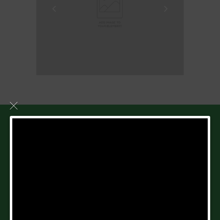
SOBRE NOSOTROS
IAET líder en brindar soporte técnico a la producción
agropecuaria; generando y transfiriendo tecnologías
con alto impacto económico, social y ambiental.