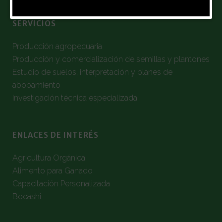
SERVICIOS
Producción agropecuaria
Producción y comercialización de semillas y plantones
Estudio de suelos, interpretación y planes de
abobamiento
Investigación técnica especializada
ENLACES DE INTERÉS
Agricultura Orgánica
Alimento para Ganado
Capacitación Personalizada
Bocashi