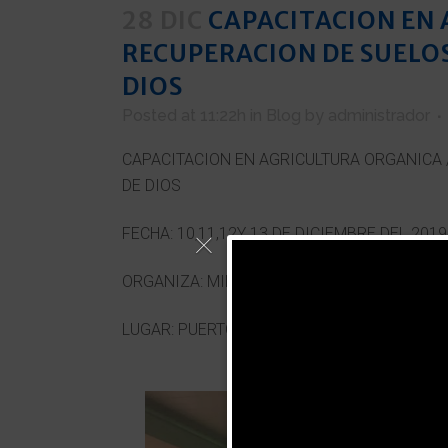
28 DIC
CAPACITACION EN 
RECUPERACION DE SUELO
DIOS
Posted at 11:22h
in
Blog
by
administrador
CAPACITACION EN AGRICULTURA ORGANICA
DE DIOS
FECHA: 10,11,12Y 13 DE DICIEMBRE DEL 2019
ORGANIZA: MINISTERIO DE AGRICULTURA Y 
LUGAR: PUERTO MALDONADO – MADRE DE D