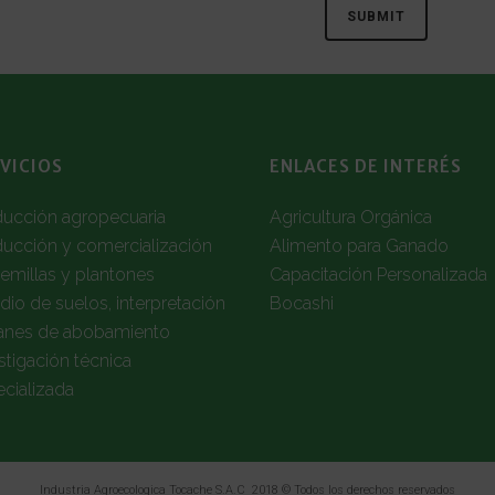
VICIOS
ENLACES DE INTERÉS
ducción agropecuaria
Agricultura Orgánica
ucción y comercialización
Alimento para Ganado
emillas y plantones
Capacitación Personalizada
dio de suelos, interpretación
Bocashi
lanes de abobamiento
stigación técnica
cializada
Industria Agroecologica Tocache S.A.C 2018 © Todos los derechos reservados