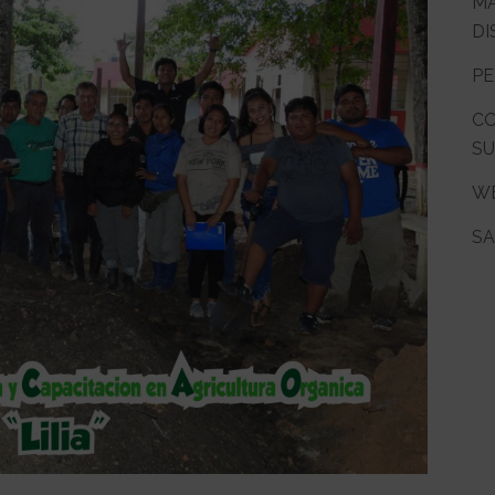
MA
DI
PE
CO
SU
WE
SA