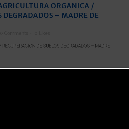
AGRICULTURA ORGANICA /
S DEGRADADOS – MADRE DE
0 Comments
0
Likes
 / RECUPERACION DE SUELOS DEGRADADOS – MADRE
RIEGO – LIMA
IOS