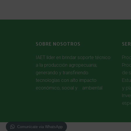
SOBRE NOSOTROS
SER
IAET líder en brindar soporte técnico
Pro
a la producción agropecuaria;
Prod
generando y transfiriendo
de s
tecnologías con alto impacto
Estu
económico, social y ambiental.
y p
Inve
espe
Comunícate via WhatsApp