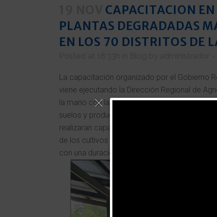
19 NOV
CAPACITACION EN
PLANTAS DEGRADADAS M
EN LOS 70 DISTRITOS DE 
Posted at 18:33h
in
Blog
by
administrador
La capacitación organizado por el Gobierno R
viene ejecutando la Dirección Regional de Agri
la mano con la empresa Industria Agroecolog
suelos y producción orgánica de cultivos tropic
realizaran capacitaciones en los 70 distritos 
de los cultivos de Café y Cacao, la capacitaci
con una duración de 90 días.