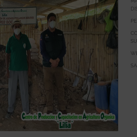
MA
DI
PE
CO
SU
WE
SA