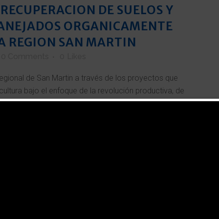
 RECUPERACION DE SUELOS Y
ANEJADOS ORGANICAMENTE
LA REGION SAN MARTIN
0 Comments
0
Likes
egional de San Martin a través de los proyectos que
cultura bajo el enfoque de la revolución productiva, de
ica Tocache S.A.C con su especialista en manejo de
ales, andinos y costeros el Ing. Raúl Díaz Díaz,
de la Región San Martin en beneficio a los productores
ón iniciara el viernes 25 de setiembre del presente año