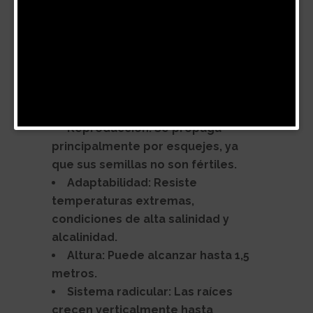
metros.
Sistema radicular:
Las raíces
crecen verticalmente hasta
profundidades de 4 metros, con
alta resistencia a la tensión,
comparable a la del acero blando.
Hojas:
Largas, delgadas y rígidas.
Reproducción:
Se propaga
principalmente por esquejes, ya
que sus semillas no son fértiles.
Adaptabilidad:
Resiste
temperaturas extremas,
condiciones de alta salinidad y
alcalinidad.
Altura: Puede alcanzar hasta 1,5
metros.
Sistema radicular: Las raíces
crecen verticalmente hasta