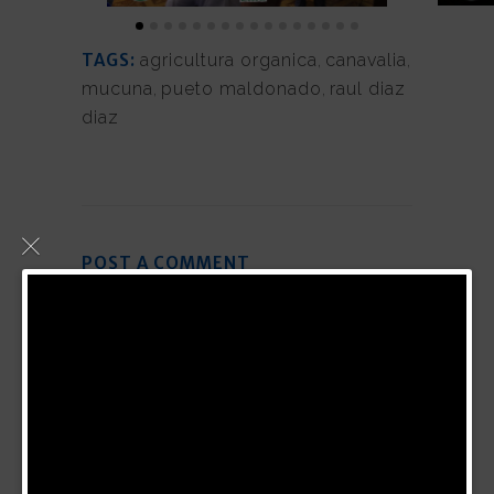
TAGS:
agricultura organica
,
canavalia
,
mucuna
,
pueto maldonado
,
raul diaz
diaz
POST A COMMENT